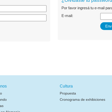
¿Olvidaste tu passwor
Por favor ingresá tu e-mail pa
E-mail:
nos
Cultura
io
Propuesta
undo
Cronograma de exhibiciones
as