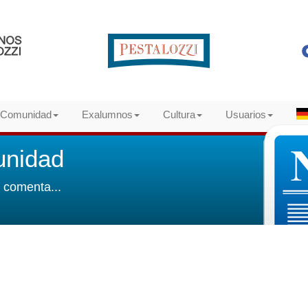
Comunidad
Exalumnos
Cultura
Usuarios
unidad
e comenta...