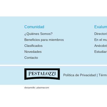
Comunidad
Exalum
¿Quiénes Somos?
Director
Beneficios para miembros
En el m
Clasificados
Anécdot
Novedades
Estudia
Contacto
Política de Privacidad
|
Térm
desarrollo: plasmacom