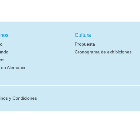
nos
Cultura
io
Propuesta
undo
Cronograma de exhibiciones
as
r en Alemania
inos y Condiciones