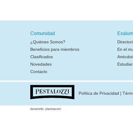
Comunidad
Exalum
¿Quiénes Somos?
Director
Beneficios para miembros
En el m
Clasificados
Anécdot
Novedades
Estudia
Contacto
Política de Privacidad
|
Térm
desarrollo: plasmacom