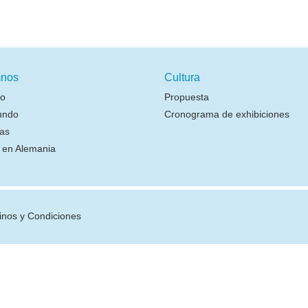
nos
Cultura
io
Propuesta
undo
Cronograma de exhibiciones
as
r en Alemania
inos y Condiciones