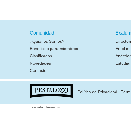
Comunidad
Exalum
¿Quiénes Somos?
Director
Beneficios para miembros
En el m
Clasificados
Anécdot
Novedades
Estudia
Contacto
Política de Privacidad
|
Térm
desarrollo: plasmacom