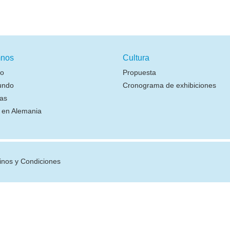
nos
Cultura
io
Propuesta
undo
Cronograma de exhibiciones
as
r en Alemania
inos y Condiciones