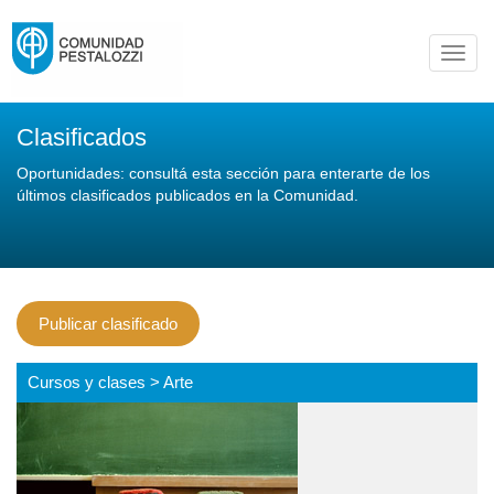
Toggl
navig
Clasificados
Oportunidades: consultá esta sección para enterarte de los
últimos clasificados publicados en la Comunidad.
Publicar clasificado
Cursos y clases > Arte
Todos