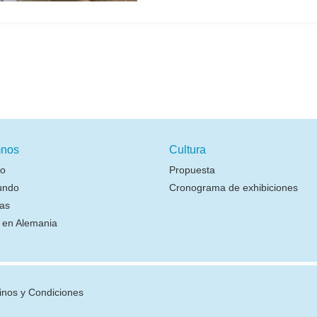
nos
Cultura
io
Propuesta
undo
Cronograma de exhibiciones
as
r en Alemania
inos y Condiciones